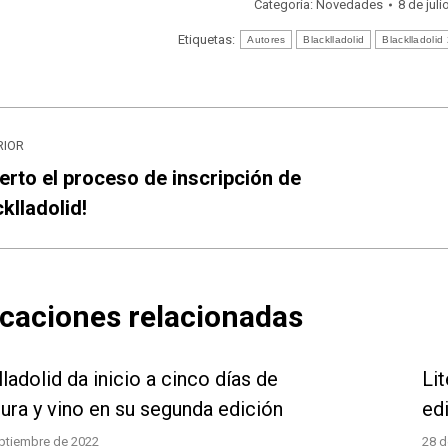
Categoría:
Novedades
8 de jul
Etiquetas:
Autores
Blacklladolid
Blacklladolid
egación
RIOR
re
ierto el proceso de inscripción de
licación
Publ
klladolid!
licaciones
rior:
sigui
icaciones relacionadas
ladolid da inicio a cinco días de
Lit
atura y vino en su segunda edición
edi
ptiembre de 2022
28 d