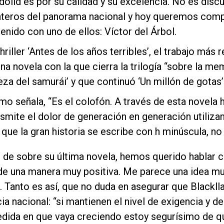
dolid es por su calidad y su excelencia. No es dis
teros del panorama nacional y hoy queremos compa
nido con uno de ellos: Víctor del Árbol.
thriller ‘Antes de los años terribles’, el trabajo más 
una novela con la que cierra la trilogía “sobre la m
teza del samurái’ y que continuó ‘Un millón de gotas’
omo señala, “Es el colofón. A través de esta novela
smite el dolor de generación en generación utilizan
que la gran historia se escribe con h minúscula, n
de sobre su última novela, hemos querido hablar co
“de una manera muy positiva. Me parece una idea m
. Tanto es así, que no duda en asegurar que Blackll
ia nacional: “si mantienen el nivel de exigencia y 
edida en que vaya creciendo estoy segurísimo de qu