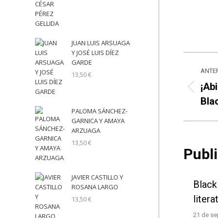
JUAN LUIS ARSUAGA
Y JOSÉ LUIS DÍEZ
Nav
GARDE
ANTE
13,50
€
ent
¡Ab
Pub
Blac
pub
ante
PALOMA SÁNCHEZ-
GARNICA Y AMAYA
ARZUAGA
13,50
€
Publ
JAVIER CASTILLO Y
Blackl
ROSANA LARGO
liter
13,50
€
21 de se