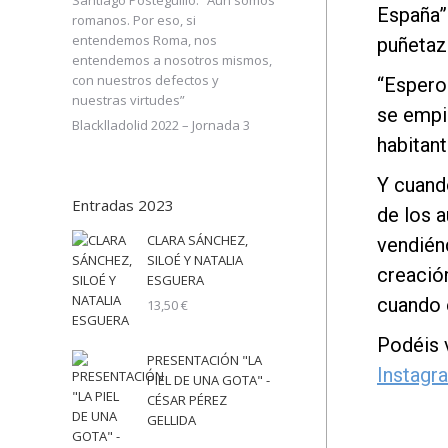
Santiago Posteguillo: “Aún somos
España”
romanos. Por eso, si
entendemos Roma, nos
puñetazo
entendemos a nosotros mismos,
con nuestros defectos y
“Espero
nuestras virtudes”
se empie
Blacklladolid 2022 – Jornada 3
habitant
Y cuando
Entradas 2023
de los a
CLARA SÁNCHEZ,
vendién
SILOÉ Y NATALIA
creación
ESGUERA
cuando 
13,50
€
Podéis v
PRESENTACIÓN "LA
Instagr
PIEL DE UNA GOTA" -
CÉSAR PÉREZ
GELLIDA