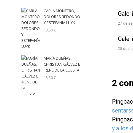
CARLA MONTERO,
Galer
DOLORES REDONDO
Y ESTEFANÍA LUYK
27 de se
13,50
€
Galer
25 de se
MARÍA DUEÑAS,
CHRISTIAN GÁLVEZ E
IRENE DE LA CUESTA
13,50
€
2 co
Pingbac
sentarse
Pingbac
y a los 