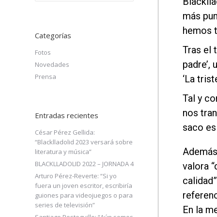
Blacklla
más pun
hemos te
Categorías
Tras el 
Fotos
padre’, 
Novedades
Prensa
‘La tris
Tal y c
nos tran
Entradas recientes
saco es 
César Pérez Gellida:
“Blacklladolid 2023 versará sobre
Además 
literatura y música”
BLACKLLADOLID 2022 – JORNADA 4
valora 
Arturo Pérez-Reverte: “Si yo
calidad”
fuera un joven escritor, escribiría
referenc
guiones para videojuegos o para
series de televisión”
En la m