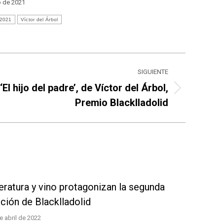
io de 2021
 2021
Víctor del Árbol
SIGUIENTE
‘El hijo del padre’, de Víctor del Árbol,
icación
Premio Blacklladolid
ente:
eratura y vino protagonizan la segunda
ción de Blacklladolid
e abril de 2022