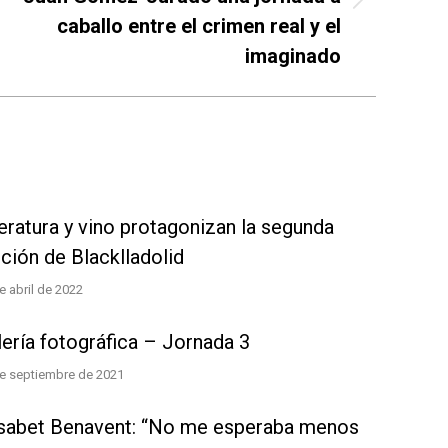
icación
caballo entre el crimen real y el
ente:
imaginado
eratura y vino protagonizan la segunda
ción de Blacklladolid
e abril de 2022
lería fotográfica – Jornada 3
e septiembre de 2021
ísabet Benavent: “No me esperaba menos