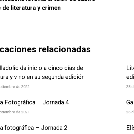
licaciones
licación
Publ
 de literatura y crimen
rior:
sigui
icaciones relacionadas
ladolid da inicio a cinco días de
Lit
atura y vino en su segunda edición
edi
ptiembre de 2022
28 d
ía Fotográfica – Jornada 4
Ga
ptiembre de 2021
26 d
ía fotográfica – Jornada 2
El