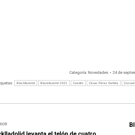
Categoría:
Novedades
24 de septi
iquetas:
Blacklladolid
Blacklladolid 2021
Castillo
César Pérez Gellida
Conrado
egación
re
Bl
RIOR
klladolid levanta el telón de cuatro