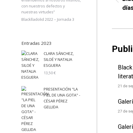
pub
entendemos a nosotros mismos,
Pub
con nuestros defectos y
días
ante
nuestras virtudes”
Blacklladolid 2022 – Jornada 3
Entradas 2023
Publ
CLARA SÁNCHEZ,
SILOÉ Y NATALIA
ESGUERA
Blackl
13,50
€
liter
21 de se
PRESENTACIÓN "LA
PIEL DE UNA GOTA" -
Galer
CÉSAR PÉREZ
GELLIDA
27 de se
Galer