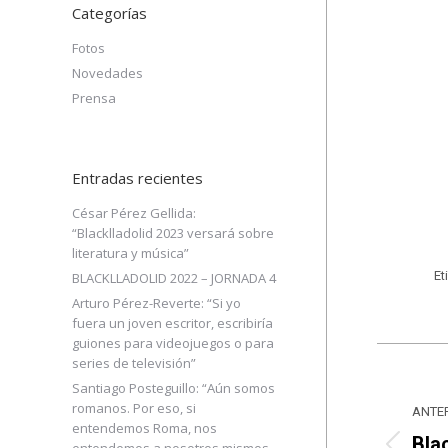
Categorías
Fotos
Novedades
Prensa
Entradas recientes
César Pérez Gellida:
“Blacklladolid 2023 versará sobre
literatura y música”
Et
BLACKLLADOLID 2022 – JORNADA 4
Arturo Pérez-Reverte: “Si yo
fuera un joven escritor, escribiría
guiones para videojuegos o para
Nav
series de televisión”
Santiago Posteguillo: “Aún somos
ent
romanos. Por eso, si
ANTE
entendemos Roma, nos
Blac