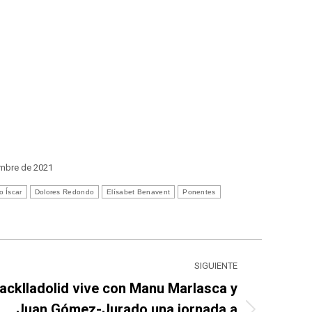
embre de 2021
 Íscar
Dolores Redondo
Elísabet Benavent
Ponentes
SIGUIENTE
acklladolid vive con Manu Marlasca y
Juan Gómez-Jurado una jornada a