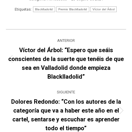
Etiquetas:
Blacklladolid
Premio Blacklladolid
Víctor del Árbol
Navegación
ANTERIOR
entre
Víctor del Árbol: “Espero que seáis
conscientes de la suerte que tenéis de que
publicaciones
Publicación
sea en Valladolid donde empieza
anterior:
Blacklladolid”
SIGUIENTE
Dolores Redondo: “Con los autores de la
categoría que va a haber este año en el
Publicación
cartel, sentarse y escuchar es aprender
siguiente:
todo el tiempo”